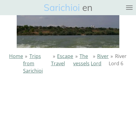
Sarichioi
en
Ga
direct
naar
de
hoofdinhoud
Home
»
Trips
»
Escape
»
The
»
River
»
River
from
Travel
vessels
Lord
Lord 6
Sarichioi